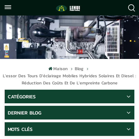
+86
info@lehuipowerfactory.com
059122071372
Maison
Blog
L'essor Des Tours D'éclairage Mobiles Hybrides Solaires Et Diesel :
Réduction Des Coûts Et De L'empreinte Carbone
CATÉGORIES
DERNIER BLOG
MOTS CLÉS