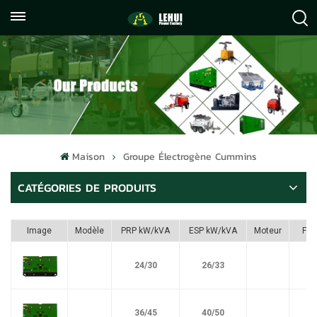
+86
info@lehuipowerfactory.com
059122071372
Maison
Groupe Électrogène Cummins
CATÉGORIES DE PRODUITS
Image
Modèle
PRP kW/kVA
ESP kW/kVA
Moteur
Ful
24/30
26/33
36/45
40/50