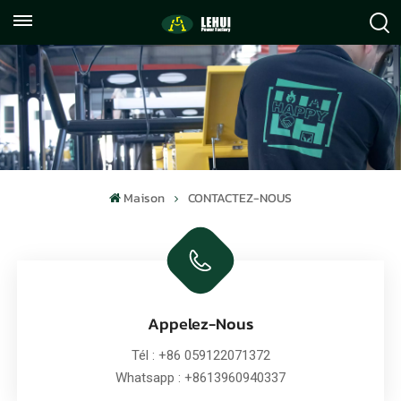
+86
info@lehuipowerfactory.com
059122071372
Maison
CONTACTEZ-NOUS
Appelez-Nous
Tél :
+86 059122071372
Whatsapp :
+8613960940337