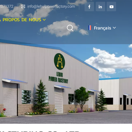
2071372
info@lehuipowerfactory.com
À PROPOS DE NOUS
Français
English
français
Deutsch
italiano
русский
español