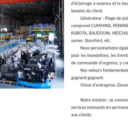
d'éclairage à essence et la to
besoins du client.
Générateur : Plage de pu
comprend CUMMINS, PERKINS
KUBOTA, BAUDOUIN, WEICHAI, 
som
e
r, Stamford, etc.
Nous personnalisons égal
pour les inondations, les trem
de commande d'urgence, y comp
Nos valeurs fondamentale
gagnant-gagnant
.
Vision d'entreprise :
Deven
Notre mission : se concent
services innovants en permane
aux clients.