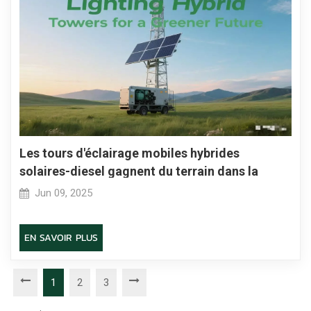
Les tours d'éclairage mobiles hybrides
solaires-diesel gagnent du terrain dans la
réponse mondiale aux catastrophes face à
Jun 09, 2025
l'aggravation des urgences climatiques.
EN SAVOIR PLUS
1
2
3