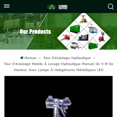
+86
info@lehuipowerfactory.com
059122071372
Maison
Tour D'éclairage Hydraulique
Tour D'éclairage Mobile À Levage Hydraulique Manuel De 9 M De
Hauteur Avec Lampe À Halogénures Métalliques LED