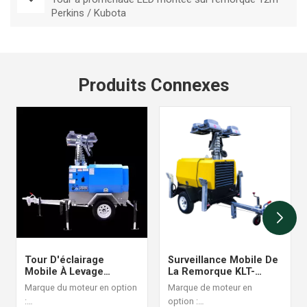
Perkins / Kubota
Produits Connexes
Tour D'éclairage
Surveillance Mobile De
Mobile À Levage
La Remorque KLT-
Hydraulique Manuel De
10000V De Tour Légère
Marque du moteur en option
Marque de moteur en
9 M De Hauteur Avec
De Mât De 10m
:
option :
Lampe À Halogénures