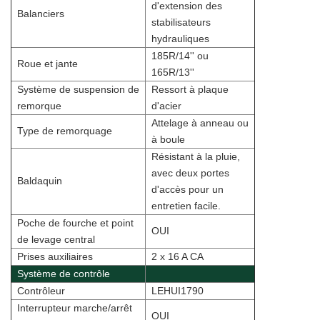
d'extension des
Balanciers
stabilisateurs
hydrauliques
185R/14'' ou
Roue et jante
165R/13''
Système de suspension de
Ressort à plaque
remorque
d'acier
Attelage à anneau ou
Type de remorquage
à boule
Résistant à la pluie,
avec deux portes
Baldaquin
d'accès pour un
entretien facile.
Poche de fourche et point
OUI
de levage central
Prises auxiliaires
2 x 16 A CA
Système de contrôle
Contrôleur
LEHUI1790
Interrupteur marche/arrêt
OUI