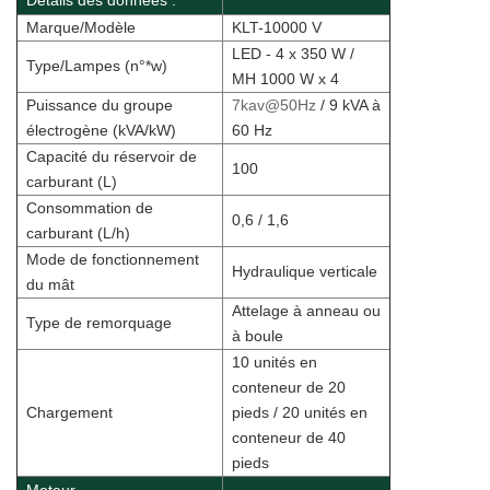
Détails des données :
Marque/Modèle
KLT-10000 V
LED - 4 x 350 W /
Type/Lampes (n°*w)
MH 1000 W x 4
Puissance du groupe
7kav@50Hz
/ 9 kVA à
électrogène (kVA/kW)
60 Hz
Capacité du réservoir de
100
carburant (L)
Consommation de
0,6 / 1,6
carburant (L/h)
Mode de fonctionnement
Hydraulique verticale
du mât
Attelage à anneau ou
Type de remorquage
à boule
10 unités en
conteneur de 20
Chargement
pieds / 20 unités en
conteneur de 40
pieds