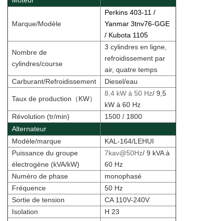
Moteur
Perkins 403-11 /
Marque/Modèle
Yanmar 3tnv76-GGE
/ Kubota 1105
3 cylindres en ligne,
Nombre de
refroidissement par
cylindres/course
air, quatre temps
Carburant/Refroidissement
Diesel/eau
8,4 kW à 50 Hz
/ 9,5
Taux de production
（
KW
）
kW à 60 Hz
Révolution (tr/min)
1500 / 1800
Alternateur
Modèle/marque
KAL-164/LEHUI
Puissance du groupe
7kav@50Hz
/ 9 kVA à
électrogène (kVA/kW)
60 Hz
Numéro de phase
monophasé
Fréquence
50 Hz
Sortie de tension
CA 110V-240V
Isolation
H 23