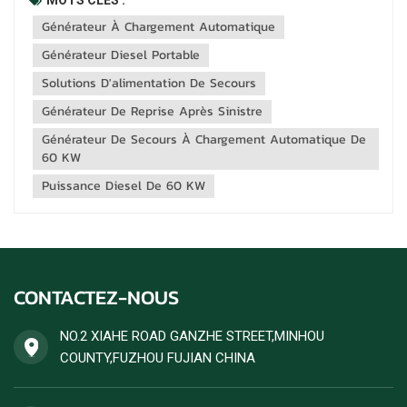
chargement et déchargement automatique de 60 kW offre
Générateur À Chargement Automatique
une polyvalence et une efficacité inégalées pour les
scénarios critiques. Conçu pour...
Générateur Diesel Portable
Solutions D'alimentation De Secours
Générateur De Reprise Après Sinistre
Générateur De Secours À Chargement Automatique De
60 KW
Puissance Diesel De 60 KW
CONTACTEZ-NOUS
NO.2 XIAHE ROAD GANZHE STREET,MINHOU
COUNTY,FUZHOU FUJIAN CHINA