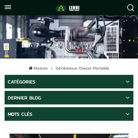
+86
info@lehuipowerfactory.com
059122071372
Maison
Générateur Diesel Portable
CATÉGORIES
DERNIER BLOG
MOTS CLÉS