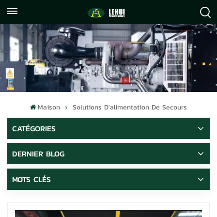
+86
info@lehuipowerfactory.com
059122071372
Maison
Solutions D'alimentation De Secours
CATÉGORIES
DERNIER BLOG
MOTS CLÉS