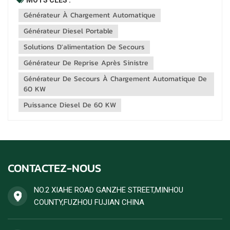
chargement et déchargement automatique de 60 kW offre
Générateur À Chargement Automatique
une polyvalence et une efficacité inégalées pour les
scénarios critiques. Conçu pour...
Générateur Diesel Portable
Solutions D'alimentation De Secours
Générateur De Reprise Après Sinistre
Générateur De Secours À Chargement Automatique De
60 KW
Puissance Diesel De 60 KW
CONTACTEZ-NOUS
NO.2 XIAHE ROAD GANZHE STREET,MINHOU
COUNTY,FUZHOU FUJIAN CHINA