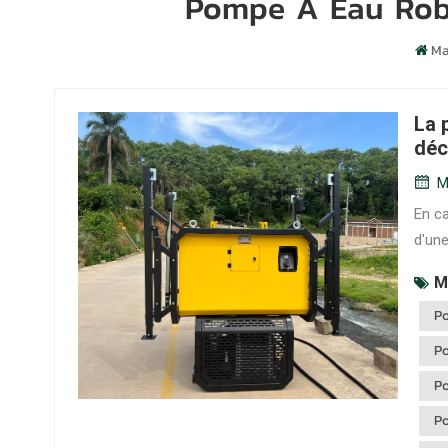
Pompe À Eau Robu
Ma
La 
déc
M
En ca
d'une
déplo
M
diff
P
décha
P
P
P