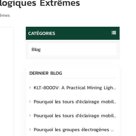
logiques Extrêmes
português
العربية
rêmes
Melayu
CATÉGORIES
Indonesia
Blog
DERNIER BLOG
 la
KLT-8000V: A Practical Mining Lighting Solution Built for Real-World Site Challenges
Pourquoi les tours d'éclairage mobiles Lehui sont le choix idéal pour les chantiers industriels
Pourquoi les tours d'éclairage mobiles transforment les chantiers extérieurs modernes
Pourquoi les groupes électrogènes mobiles pour tours d'éclairage sont-ils à prendre en considération ?