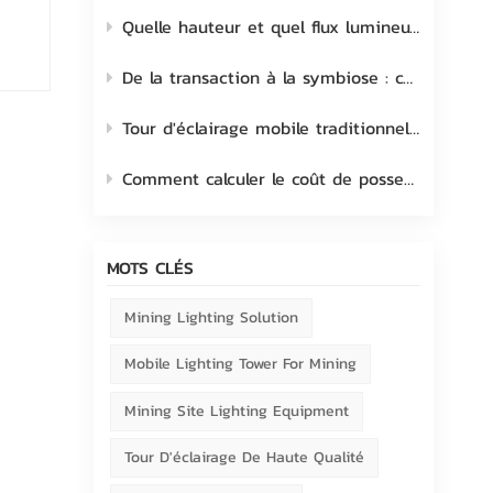
Quelle hauteur et quel flux lumineux choisir pour une tour d'éclairage mobile ?
De la transaction à la symbiose : comment cultiver et renforcer le lien avec le client
Tour d'éclairage mobile traditionnelle à halogénures métalliques vs LED
Comment calculer le coût de possession d'une tour d'éclairage mobile ?
MOTS CLÉS
Mining Lighting Solution
Mobile Lighting Tower For Mining
Mining Site Lighting Equipment
Tour D'éclairage De Haute Qualité