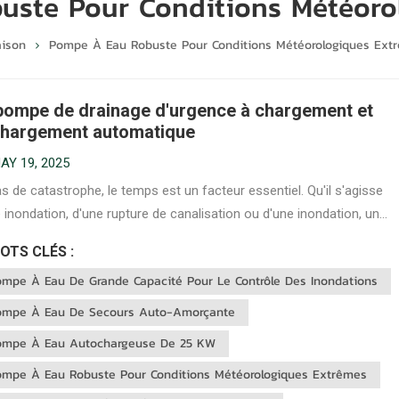
ste Pour Conditions Météoro
ison
Pompe À Eau Robuste Pour Conditions Météorologiques Ext
pompe de drainage d'urgence à chargement et
hargement automatique
AY 19, 2025
s de catastrophe, le temps est un facteur essentiel. Qu'il s'agisse
 inondation, d'une rupture de canalisation ou d'une inondation, un
iement rapide et une évacuation efficace de l'eau peuvent faire toute
OTS CLÉS :
érence. C'est là que… Pompe de drainage d'urgence à chargement et
ompe À Eau De Grande Capacité Pour Le Contrôle Des Inondations
r...
ompe À Eau De Secours Auto-Amorçante
ompe À Eau Autochargeuse De 25 KW
ompe À Eau Robuste Pour Conditions Météorologiques Extrêmes