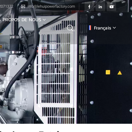
2071372
info@lehuipowerfactory.com
À PROPOS DE NOUS
Français
English
français
Deutsch
italiano
русский
español