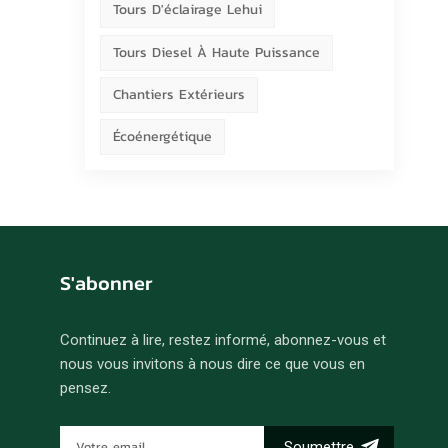
Tours D'éclairage Lehui
Tours Diesel À Haute Puissance
Chantiers Extérieurs
Écoénergétique
S'abonner
Continuez à lire, restez informé, abonnez-vous et
nous vous invitons à nous dire ce que vous en
pensez.
Soumettre