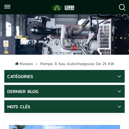
+86
info@lehuipowerfactory.com
059122071372
Maison
Pompe À Eau Autochargeuse De 25 KW
CATÉGORIES
DERNIER BLOG
MOTS CLÉS