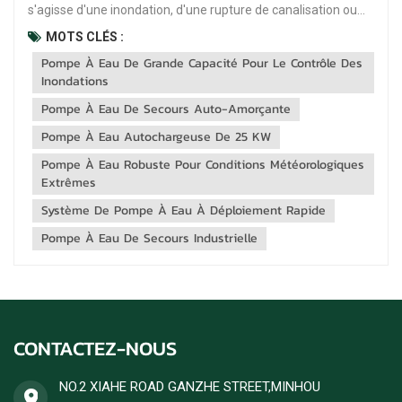
s'agisse d'une inondation, d'une rupture de canalisation ou
d'une inondation, un déploiement rapide et une évacuation
MOTS CLÉS :
efficace de l'eau peuvent faire toute la différence. C'est là
Pompe À Eau De Grande Capacité Pour Le Contrôle Des
que… Pompe de drainage d'urgence à chargement et
Inondations
déchar...
Pompe À Eau De Secours Auto-Amorçante
Pompe À Eau Autochargeuse De 25 KW
Pompe À Eau Robuste Pour Conditions Météorologiques
Extrêmes
Système De Pompe À Eau À Déploiement Rapide
Pompe À Eau De Secours Industrielle
CONTACTEZ-NOUS
NO.2 XIAHE ROAD GANZHE STREET,MINHOU