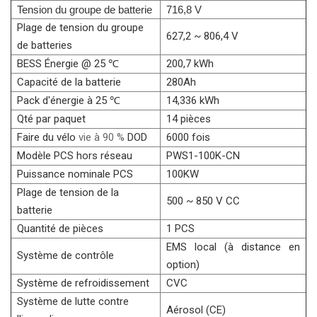
Tension du groupe de batterie
716,8 V
Plage de tension du groupe
627,2 ~ 806,4 V
de batteries
BESS Énergie @ 25 ℃
200,7 kWh
Capacité de la batterie
280Ah
Pack d'énergie à 25 ℃
14,336 kWh
Qté par paquet
14 pièces
Faire du vélo
vie à 90 %
DOD
6000 fois
Modèle PCS hors réseau
PWS1-100K-CN
Puissance nominale PCS
100KW
Plage de tension de la
500 ~ 850 V CC
batterie
Quantité de pièces
1 PCS
EMS local (à distance en
Système de contrôle
option)
Système de refroidissement
CVC
Système de lutte contre
Aérosol (CE)