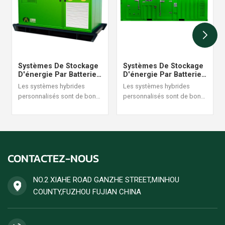
Systèmes De Stockage
Systèmes De Stockage
D'énergie Par Batterie
D'énergie Par Batterie
100KW
1000KW
Les systèmes hybrides
Les systèmes hybrides
personnalisés sont de bons
personnalisés sont de bons
partenaires avec l’énergie
partenaires avec l’énergie
solaire et le groupe
solaire et le groupe
électrogène.
électrogène.
CONTACTEZ-NOUS
NO.2 XIAHE ROAD GANZHE STREET,MINHOU
COUNTY,FUZHOU FUJIAN CHINA