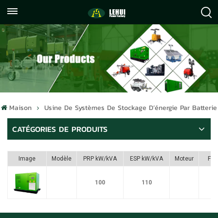
+86
info@lehuipowerfactory.com
059122071372
Maison
Usine De Systèmes De Stockage D’énergie Par Batterie
CATÉGORIES DE PRODUITS
Image
Modèle
PRP kW/kVA
ESP kW/kVA
Moteur
Ful
100
110