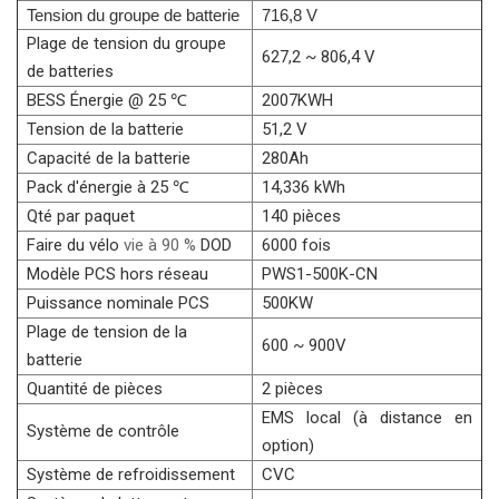
Tension du groupe de batterie
716,8 V
Plage de tension du groupe
627,2 ~ 806,4 V
de batteries
BESS Énergie @ 25 ℃
2007KWH
Tension de la batterie
51,2 V
Capacité de la batterie
280Ah
Pack d'énergie à 25 ℃
14,336 kWh
Qté par paquet
140 pièces
Faire du vélo
vie à 90 %
DOD
6000 fois
Modèle PCS hors réseau
PWS1-500K-CN
Puissance nominale PCS
500KW
Plage de tension de la
600 ~ 900V
batterie
Quantité de pièces
2 pièces
EMS local (à distance en
Système de contrôle
option)
Système de refroidissement
CVC