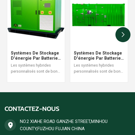
Systèmes De Stockage
Systèmes De Stockage
D'énergie Par Batterie
D'énergie Par Batterie
100KW
1000KW
Les systèmes hybrides
Les systèmes hybrides
personnalisés sont de bons
personnalisés sont de bons
partenaires avec l’énergie
partenaires avec l’énergie
solaire et le groupe
solaire et le groupe
électrogène.
électrogène.
CONTACTEZ-NOUS
NO.2 XIAHE ROAD GANZHE STREET,MINHOU
COUNTY,FUZHOU FUJIAN CHINA