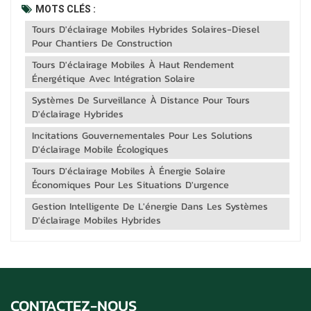
énergétique mondiale. L'une des avancées les plus
MOTS CLÉS :
prometteuses réside dans l'intégration de l'énergie solaire
Tours D'éclairage Mobiles Hybrides Solaires-Diesel
aux générateurs diesel traditionnels. Les systèmes hybrides
Pour Chantiers De Construction
permettent non seulement de...
Tours D'éclairage Mobiles À Haut Rendement
Énergétique Avec Intégration Solaire
Systèmes De Surveillance À Distance Pour Tours
D'éclairage Hybrides
Incitations Gouvernementales Pour Les Solutions
D'éclairage Mobile Écologiques
Tours D'éclairage Mobiles À Énergie Solaire
Économiques Pour Les Situations D'urgence
Gestion Intelligente De L'énergie Dans Les Systèmes
D'éclairage Mobiles Hybrides
CONTACTEZ-NOUS