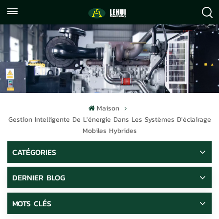
+86
info@lehuipowerfactory.com
059122071372
Maison
Gestion Intelligente De L'énergie Dans Les Systèmes D'éclairage
Mobiles Hybrides
CATÉGORIES
DERNIER BLOG
MOTS CLÉS