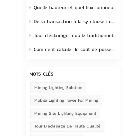
Quelle hauteur et quel flux lumineux choisir pour une tour d'éclairage mobile ?
De la transaction à la symbiose : comment cultiver et renforcer le lien avec le client
Tour d'éclairage mobile traditionnelle à halogénures métalliques vs LED
Comment calculer le coût de possession d'une tour d'éclairage mobile ?
MOTS CLÉS
Mining Lighting Solution
Mobile Lighting Tower For Mining
Mining Site Lighting Equipment
Tour D'éclairage De Haute Qualité