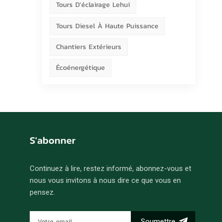
Tours D'éclairage Lehui
Tours Diesel À Haute Puissance
Chantiers Extérieurs
Écoénergétique
S'abonner
Continuez à lire, restez informé, abonnez-vous et
nous vous invitons à nous dire ce que vous en
pensez.
Soumettre