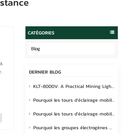
istance
português
العربية
Melayu
CATÉGORIES
Indonesia
Blog
IA
DERNIER BLOG
es
KLT-8000V: A Practical Mining Lighting Solution Built for Real-World Site Challenges
.
Pourquoi les tours d'éclairage mobiles Lehui sont le choix idéal pour les chantiers industriels
Pourquoi les tours d'éclairage mobiles transforment les chantiers extérieurs modernes
Pourquoi les groupes électrogènes mobiles pour tours d'éclairage sont-ils à prendre en considération ?