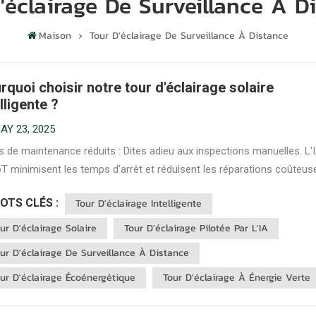
'éclairage De Surveillance À D
Maison
Tour D'éclairage De Surveillance À Distance
rquoi choisir notre tour d'éclairage solaire
lligente ?
AY 23, 2025
 de maintenance réduits : Dites adieu aux inspections manuelles. L'
IoT minimisent les temps d'arrêt et réduisent les réparations coûteus
tectant les problèmes à un stade précoce. Efficacité énergétique :
OTS CLÉS :
Tour D'éclairage Intelligente
ntées à l'énergie solaire et gérées par l'IA, nos tours d'éclairage so..
ur D'éclairage Solaire
Tour D'éclairage Pilotée Par L'IA
ur D'éclairage De Surveillance À Distance
ur D'éclairage Écoénergétique
Tour D'éclairage À Énergie Verte