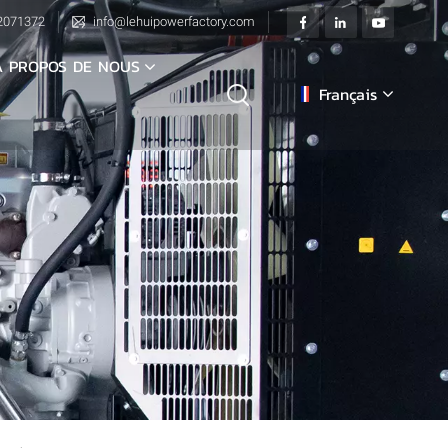
2071372
info@lehuipowerfactory.com
À PROPOS DE NOUS
Français
English
français
Deutsch
italiano
русский
español