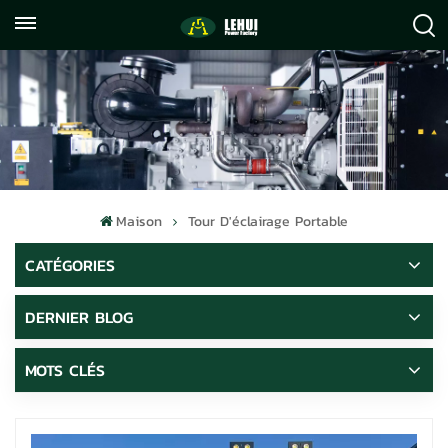
+86
info@lehuipowerfactory.com
059122071372
Maison
Tour D'éclairage Portable
CATÉGORIES
DERNIER BLOG
MOTS CLÉS