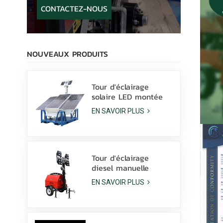
CONTACTEZ-NOUS
NOUVEAUX PRODUITS
Tour d'éclairage
solaire LED montée
sur patins avec
EN SAVOIR PLUS
lampes LED 400 W et
batterie au lithium à
vendre
Tour d'éclairage
diesel manuelle
compacte et
EN SAVOIR PLUS
économique avec 4
lampes aux
halogénures
métalliques de 1000