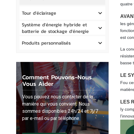
quatre 
Tour d'éclairage
AVAN
Système d'énergie hybride et
les gén
batterie de stockage d'énergie
fonctio
est co
Produits personnalisés
La con
résiste
basse 
Comment Pouvons-Nous
LE S
Vous Aider
F
ou ce
matière
Vous pouvez nous contacter de la
LES 
manière qui vous convient. Nous
I
y comp
sommes disponibles 24h/24 et 7j/7
l'innov
par e-mail ou par téléphone.