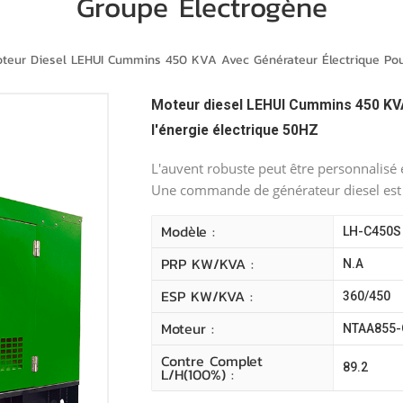
Groupe Électrogène
teur Diesel LEHUI Cummins 450 KVA Avec Générateur Électrique Pour
Moteur diesel LEHUI Cummins 450 KVA
l'énergie électrique 50HZ
L'auvent robuste peut être personnalisé e
Une commande de générateur diesel est
Modèle :
LH-C450S
PRP KW/kVA :
N.A
ESP KW/kVA :
360/450
Moteur :
NTAA855-
Contre Complet
89.2
L/H(100%) :