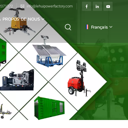
2071372
info@lehuipowerfactory.com
À PROPOS DE NOUS
Français
English
français
Deutsch
italiano
русский
español