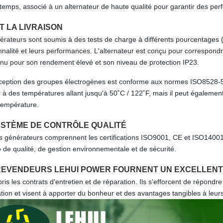
temps, associé à un alternateur de haute qualité pour garantir des pe
T LA LIVRAISON
érateurs sont soumis à des tests de charge à différents pourcentages 
nnalité et leurs performances. L'alternateur est conçu pour correspond
nnu pour son rendement élevé et son niveau de protection IP23.
ception des groupes électrogènes est conforme aux normes ISO8528-5
r à des températures allant jusqu'à 50˚C / 122˚F, mais il peut égalem
température.
YSTÈME DE CONTRÔLE QUALITÉ
s générateurs comprennent les certifications ISO9001, CE et ISO14001,
 de qualité, de gestion environnementale et de sécurité.
REVENDEURS LEHUI POWER FOURNENT UN EXCELLENT
ris les contrats d'entretien et de réparation. Ils s'efforcent de répond
ation et visent à apporter du bonheur et des avantages tangibles à leurs 