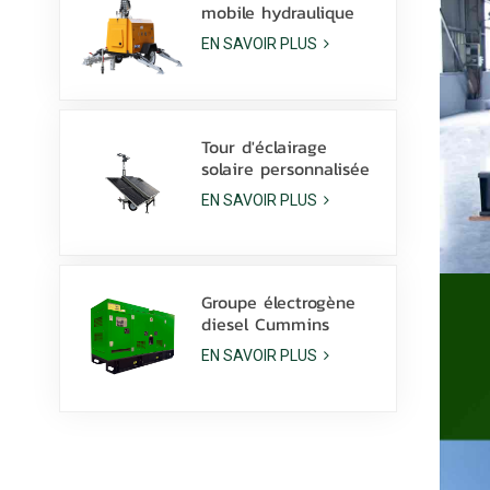
mobile hydraulique
diesel de 9 m avec
EN SAVOIR PLUS
lampes LED de 350 W
et lampes aux
halogénures
métalliques de 1 000
W
Tour d'éclairage
solaire personnalisée
avec batterie au
EN SAVOIR PLUS
Lithium, lampes LED
600W avec dérapage
Groupe électrogène
diesel Cummins
6ZTAA13-G2 de 425
EN SAVOIR PLUS
kVA pour applications
en climat poussiéreux