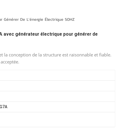
português
العربية
 Générer De L'énergie Électrique 50HZ
Melayu
 avec générateur électrique pour générer de
Indonesia
t la conception de la structure est raisonnable et fiable.
 acceptée.
G7A