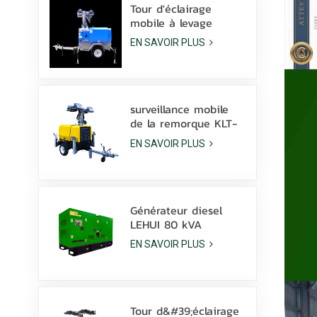
W
Tour d'éclairage
mobile à levage
hydraulique manuel
EN SAVOIR PLUS
de 9 m de hauteur
avec lampe à
halogénures
métalliques LED
surveillance mobile
de la remorque KLT-
10000V de tour
EN SAVOIR PLUS
légère de mât de
10m
Générateur diesel
LEHUI 80 kVA
silencieux, alimenté
EN SAVOIR PLUS
par un moteur
Cummins 4Bta3.9-G11,
pour l'industrie
minière
Tour d&#39;éclairage