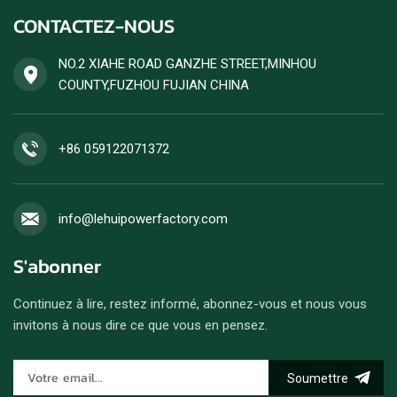
puissance stable et un
acceptée.
CONTACTEZ-NOUS
rendement énergétique
élevé. Les commandes de
groupes électrogènes diesel
NO.2 XIAHE ROAD GANZHE STREET,MINHOU
sont acceptées.
COUNTY,FUZHOU FUJIAN CHINA
+86 059122071372
info@lehuipowerfactory.com
S'abonner
Continuez à lire, restez informé, abonnez-vous et nous vous
invitons à nous dire ce que vous en pensez.
Soumettre