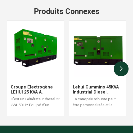
Produits Connexes
Groupe Électrogène
Lehui Cummins 45KVA
LEHUI 25 KVA À
Industrial Diesel
Démarrage
Generator Set 60Hz
C'est un Générateur diesel 25
La canopée robuste peut
Automatique Avec
kVA 50 Hz Equipé d'un
être personnalisée et la
Surveillance À Distance
moteur Cummins 4B3.9-G1, il
conception de la structure
est adapté aux situations
est raisonnable et fiable, une
d'alimentation continue à
commande de générateur
forte charge, avec une
diesel ensemble est