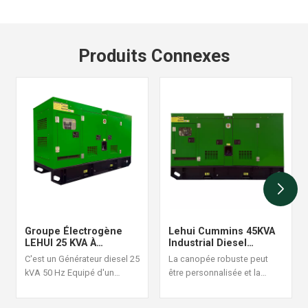
Produits Connexes
Groupe Électrogène
Lehui Cummins 45KVA
LEHUI 25 KVA À
Industrial Diesel
Démarrage
Generator Set 60Hz
C'est un Générateur diesel 25
La canopée robuste peut
Automatique Avec
kVA 50 Hz Equipé d'un
être personnalisée et la
Surveillance À Distance
moteur Cummins 4B3.9-G1, il
conception de la structure
est adapté aux situations
est raisonnable et fiable, une