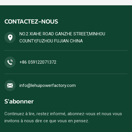
d'alimentation continue à
commande de générateur
forte charge, avec une
diesel ensemble est
puissance stable et un
acceptée.
CONTACTEZ-NOUS
rendement énergétique
élevé. Les commandes de
groupes électrogènes diesel
NO.2 XIAHE ROAD GANZHE STREET,MINHOU
sont acceptées.
COUNTY,FUZHOU FUJIAN CHINA
+86 059122071372
info@lehuipowerfactory.com
S'abonner
Continuez à lire, restez informé, abonnez-vous et nous vous
invitons à nous dire ce que vous en pensez.