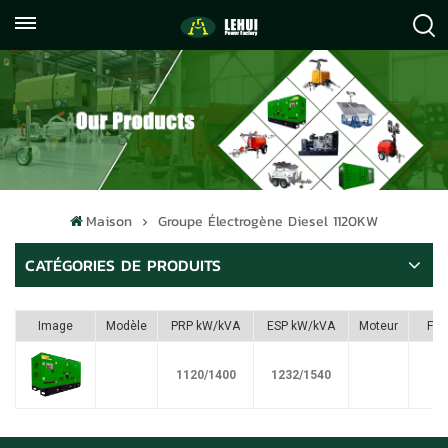
+86
info@lehuipowerfactory.com
059122071372
Maison
Groupe Électrogène Diesel 1120KW
CATÉGORIES DE PRODUITS
Image
Modèle
PRP kW/kVA
ESP kW/kVA
Moteur
Ful
1120/1400
1232/1540