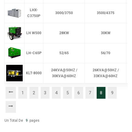
LHX-
3000/3750
3500/4375
C3750P
LH W500
28KW
30KW
LH-C65P
52/65
56/70
4
24KVA@50HZ /
26KVA@50HZ /
KLT-8000
30KVA@60HZ
33KVA@60HZ
1
2
3
4
5
6
7
8
9
Un Total De
9
Pages