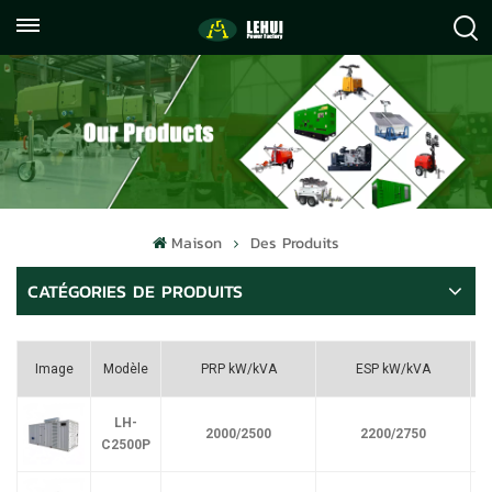
+86
info@lehuipowerfactory.com
059122071372
Maison
Des Produits
CATÉGORIES DE PRODUITS
Image
Modèle
PRP kW/kVA
ESP kW/kVA
LH-
2000/2500
2200/2750
C2500P