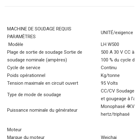
MACHINE DE SOUDAGE
REQUIS
UNITÉ/exigence
PARAMÈTRES
Modèle
LH W500
Plage de sortie de soudage Sortie de
500 A 30 V CC à 4
soudage nominale (ampères)
100 % du cycle de 
Cycle de service
Continu
Poids opérationnel
Kg/tonne
Tension maximale en circuit ouvert
95 Volts
CC/CV
Soudage à 
Type de mode de soudage
et gougeage à l'a
Monophasé 4KVA/K
Puissance nominale du générateur
hertz/triphasé
Moteur
Marque du moteur
Weichai