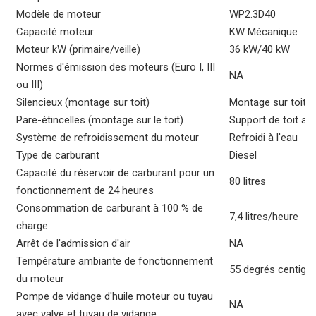
Modèle de moteur
WP2.3D40
Capacité moteur
KW Mécanique
Moteur kW (primaire/veille)
36 kW/40 kW
Normes d'émission des moteurs (Euro I, III
NA
ou III)
Silencieux (montage sur toit)
Montage sur toit
Pare-étincelles (montage sur le toit)
Support de toit av
Système de refroidissement du moteur
Refroidi à l'eau
Type de carburant
Diesel
Capacité du réservoir de carburant pour un
80 litres
fonctionnement de 24 heures
Consommation de carburant à 100 % de
7,4 litres/heure
charge
Arrêt de l'admission d'air
NA
Température ambiante de fonctionnement
55 degrés centigr
du moteur
Pompe de vidange d'huile moteur ou tuyau
NA
avec valve et tuyau de vidange