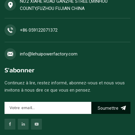
NO.2 XIAHE ROAD GANZHE STREET,MINHOU
Facile à déployer et conçu
COUNTY,FUZHOU FUJIAN CHINA
pour un fonctionnement
continu dans des conditions
extrêmes. Protégez vos
biens et vos vies grâce à un
+86 059122071372
drainage rapide et efficace
des crues.
info@lehuipowerfactory.com
S'abonner
Continuez à lire, restez informé, abonnez-vous et nous vous
invitons à nous dire ce que vous en pensez.
Soumettre