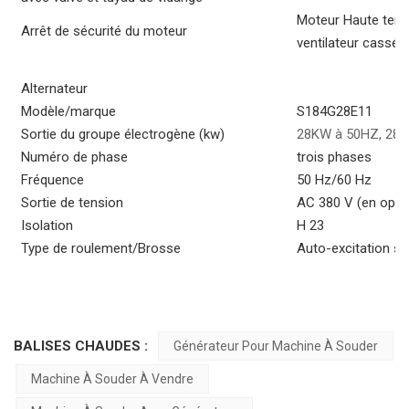
Moteur Haute tempé
Arrêt de sécurité du moteur
ventilateur cassée 
Alternateur
Modèle/marque
S184G28E11
Sortie du groupe électrogène (kw)
28KW à 50HZ, 28
Numéro de phase
trois phases
Fréquence
50 Hz/60 Hz
Sortie de tension
AC 380 V (en optio
Isolation
H 23
Type de roulement/Brosse
Auto-excitation si
BALISES CHAUDES :
Générateur Pour Machine À Souder
Machine À Souder À Vendre