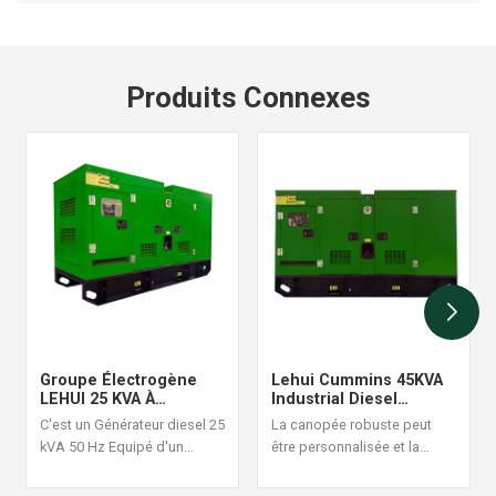
électrique 50HZ
Produits Connexes
Groupe Électrogène
Lehui Cummins 45KVA
LEHUI 25 KVA À
Industrial Diesel
Démarrage
Generator Set 60Hz
C'est un Générateur diesel 25
La canopée robuste peut
Automatique Avec
kVA 50 Hz Equipé d'un
être personnalisée et la
Surveillance À Distance
moteur Cummins 4B3.9-G1, il
conception de la structure
est adapté aux situations
est raisonnable et fiable, une