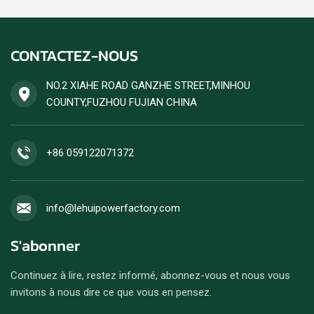
d'alimentation continue à
commande de générateur
forte charge, avec une
diesel ensemble est
puissance stable et un
acceptée.
CONTACTEZ-NOUS
rendement énergétique
élevé. Les commandes de
groupes électrogènes diesel
NO.2 XIAHE ROAD GANZHE STREET,MINHOU
sont acceptées.
COUNTY,FUZHOU FUJIAN CHINA
+86 059122071372
info@lehuipowerfactory.com
S'abonner
Continuez à lire, restez informé, abonnez-vous et nous vous
invitons à nous dire ce que vous en pensez.