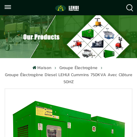
+86
info@lehuipowerfactory.com
059122071372
Maison
Groupe Électrogène
Groupe Électrogène Diesel LEHUI Cummins 750KVA Avec Clôture
50HZ