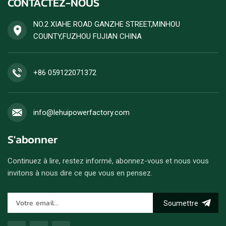
CONTACTEZ-NOUS
rendement énergétique
élevé. Les commandes de
groupes électrogènes diesel
NO.2 XIAHE ROAD GANZHE STREET,MINHOU
sont acceptées.
COUNTY,FUZHOU FUJIAN CHINA
+86 059122071372
info@lehuipowerfactory.com
S'abonner
Continuez à lire, restez informé, abonnez-vous et nous vous
invitons à nous dire ce que vous en pensez.
Soumettre