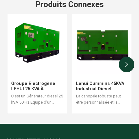
Produits Connexes
Groupe Électrogène
Lehui Cummins 45KVA
LEHUI 25 KVA À
Industrial Diesel
Démarrage
Generator Set 60Hz
C'est un Générateur diesel 25
La canopée robuste peut
Automatique Avec
kVA 50 Hz Equipé d'un
être personnalisée et la
Surveillance À Distance
moteur Cummins 4B3.9-G1, il
conception de la structure
est adapté aux situations
est raisonnable et fiable, une
d'alimentation continue à
commande de générateur
forte charge, avec une
diesel ensemble est
puissance stable et un
acceptée.