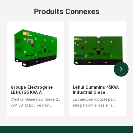
Produits Connexes
Groupe Électrogène
Lehui Cummins 45KVA
LEHUI 25 KVA À
Industrial Diesel
Démarrage
Generator Set 60Hz
C'est un Générateur diesel 25
La canopée robuste peut
Automatique Avec
kVA 50 Hz Equipé d'un
être personnalisée et la
Surveillance À Distance
moteur Cummins 4B3.9-G1, il
conception de la structure
est adapté aux situations
est raisonnable et fiable, une
d'alimentation continue à
commande de générateur
forte charge, avec une
diesel ensemble est