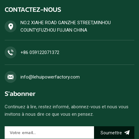
puissance stable et un
acceptée.
CONTACTEZ-NOUS
rendement énergétique
élevé. Les commandes de
groupes électrogènes diesel
NO.2 XIAHE ROAD GANZHE STREET,MINHOU
sont acceptées.
COUNTY,FUZHOU FUJIAN CHINA
+86 059122071372
info@lehuipowerfactory.com
S'abonner
Continuez à lire, restez informé, abonnez-vous et nous vous
invitons à nous dire ce que vous en pensez.
Soumettre