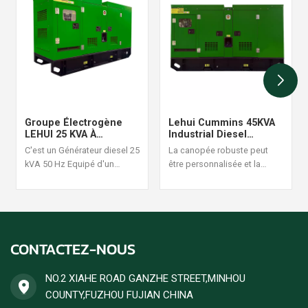
Groupe Électrogène
Lehui Cummins 45KVA
LEHUI 25 KVA À
Industrial Diesel
Démarrage
Generator Set 60Hz
C'est un Générateur diesel 25
La canopée robuste peut
Automatique Avec
kVA 50 Hz Equipé d'un
être personnalisée et la
Surveillance À Distance
moteur Cummins 4B3.9-G1, il
conception de la structure
est adapté aux situations
est raisonnable et fiable, une
d'alimentation continue à
commande de générateur
forte charge, avec une
diesel ensemble est
puissance stable et un
acceptée.
CONTACTEZ-NOUS
rendement énergétique
élevé. Les commandes de
groupes électrogènes diesel
NO.2 XIAHE ROAD GANZHE STREET,MINHOU
sont acceptées.
COUNTY,FUZHOU FUJIAN CHINA