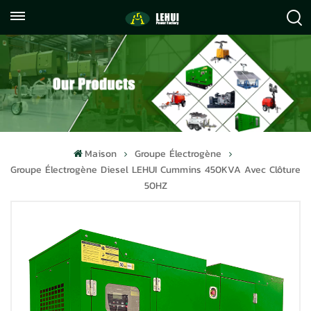
+86
info@lehuipowerfactory.com
059122071372
Maison
Groupe Électrogène
Groupe Électrogène Diesel LEHUI Cummins 450KVA Avec Clôture
50HZ