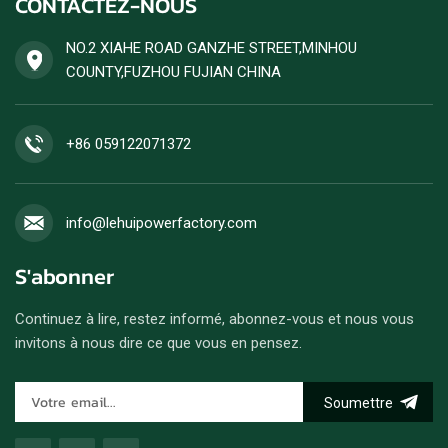
CONTACTEZ-NOUS
rendement énergétique
élevé. Les commandes de
groupes électrogènes diesel
NO.2 XIAHE ROAD GANZHE STREET,MINHOU
sont acceptées.
COUNTY,FUZHOU FUJIAN CHINA
+86 059122071372
info@lehuipowerfactory.com
S'abonner
Continuez à lire, restez informé, abonnez-vous et nous vous
invitons à nous dire ce que vous en pensez.
Soumettre