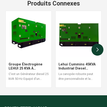
Produits Connexes
Groupe Électrogène
Lehui Cummins 45KVA
LEHUI 25 KVA À
Industrial Diesel
Démarrage
Generator Set 60Hz
C'est un Générateur diesel 25
La canopée robuste peut
Automatique Avec
kVA 50 Hz Equipé d'un
être personnalisée et la
Surveillance À Distance
moteur Cummins 4B3.9-G1, il
conception de la structure
est adapté aux situations
est raisonnable et fiable, une
d'alimentation continue à
commande de générateur
forte charge, avec une
diesel ensemble est
puissance stable et un
acceptée.