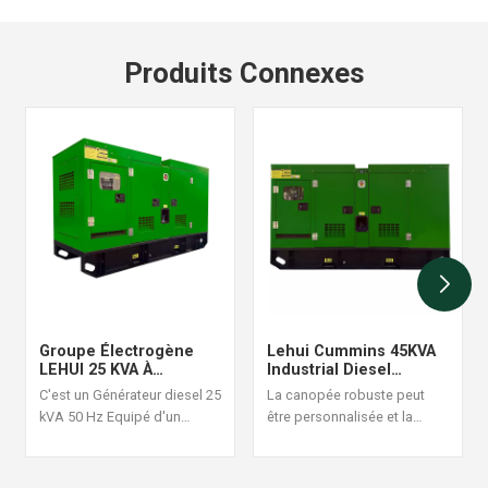
Produits Connexes
Groupe Électrogène
Lehui Cummins 45KVA
LEHUI 25 KVA À
Industrial Diesel
Démarrage
Generator Set 60Hz
C'est un Générateur diesel 25
La canopée robuste peut
Automatique Avec
kVA 50 Hz Equipé d'un
être personnalisée et la
Surveillance À Distance
moteur Cummins 4B3.9-G1, il
conception de la structure
est adapté aux situations
est raisonnable et fiable, une
d'alimentation continue à
commande de générateur