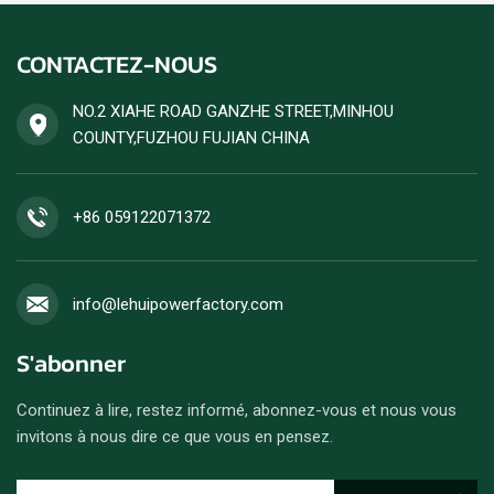
forte charge, avec une
diesel ensemble est
puissance stable et un
acceptée.
CONTACTEZ-NOUS
rendement énergétique
élevé. Les commandes de
groupes électrogènes diesel
NO.2 XIAHE ROAD GANZHE STREET,MINHOU
sont acceptées.
COUNTY,FUZHOU FUJIAN CHINA
+86 059122071372
info@lehuipowerfactory.com
S'abonner
Continuez à lire, restez informé, abonnez-vous et nous vous
invitons à nous dire ce que vous en pensez.