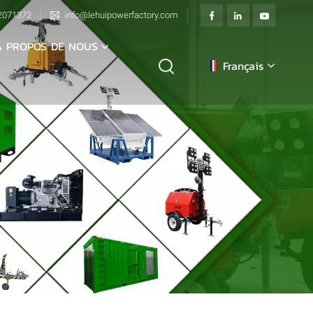
2071372
info@lehuipowerfactory.com
À PROPOS DE NOUS
Français
English
français
Deutsch
italiano
русский
español