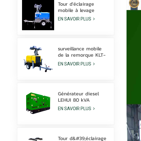
W
Tour d'éclairage
mobile à levage
hydraulique manuel
EN SAVOIR PLUS
de 9 m de hauteur
avec lampe à
halogénures
métalliques LED
surveillance mobile
de la remorque KLT-
10000V de tour
EN SAVOIR PLUS
légère de mât de
10m
Générateur diesel
LEHUI 80 kVA
silencieux, alimenté
EN SAVOIR PLUS
par un moteur
Cummins 4Bta3.9-G11,
pour l'industrie
minière
Tour d&#39;éclairage