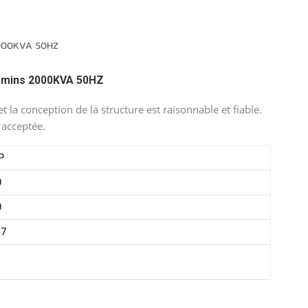
português
العربية
2000KVA 50HZ
Melayu
ummins 2000KVA 50HZ
Indonesia
t la conception de la structure est raisonnable et fiable.
 acceptée.
P
0
0
17