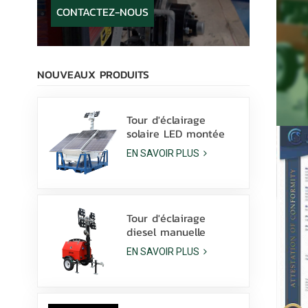
CONTACTEZ-NOUS
NOUVEAUX PRODUITS
Tour d'éclairage
solaire LED montée
sur patins avec
EN SAVOIR PLUS
lampes LED 400 W et
batterie au lithium à
vendre
Tour d'éclairage
diesel manuelle
compacte et
EN SAVOIR PLUS
économique avec 4
lampes aux
halogénures
métalliques de 1000