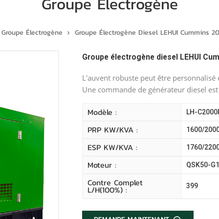
Groupe Électrogène
Groupe Électrogène
Groupe Électrogène Diesel LEHUI Cummins 
Groupe électrogène diesel LEHUI C
L'auvent robuste peut être personnalisé e
Une commande de générateur diesel est
Modèle :
LH-C2000
PRP KW/kVA :
1600/200
ESP KW/kVA :
1760/220
Moteur :
QSK50-G
Contre Complet
399
L/H(100%) :