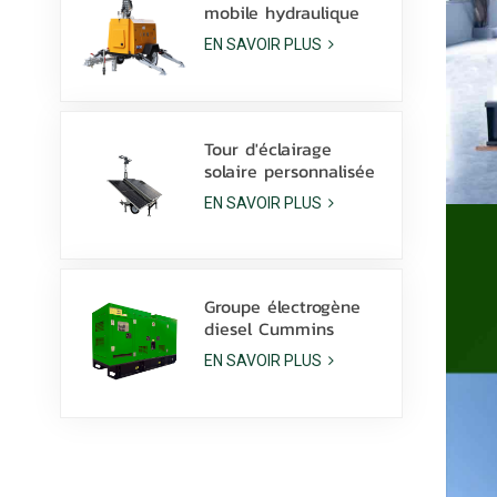
mobile hydraulique
diesel de 9 m avec
EN SAVOIR PLUS
lampes LED de 350 W
et lampes aux
halogénures
métalliques de 1 000
W
Tour d'éclairage
solaire personnalisée
avec batterie au
EN SAVOIR PLUS
Lithium, lampes LED
600W avec dérapage
Groupe électrogène
diesel Cummins
6ZTAA13-G2 de 425
EN SAVOIR PLUS
kVA pour applications
en climat poussiéreux