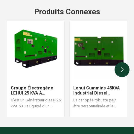
Produits Connexes
Groupe Électrogène
Lehui Cummins 45KVA
LEHUI 25 KVA À
Industrial Diesel
Démarrage
Generator Set 60Hz
C'est un Générateur diesel 25
La canopée robuste peut
Automatique Avec
kVA 50 Hz Equipé d'un
être personnalisée et la
Surveillance À Distance
moteur Cummins 4B3.9-G1, il
conception de la structure
est adapté aux situations
est raisonnable et fiable, une
d'alimentation continue à
commande de générateur
forte charge, avec une
diesel ensemble est