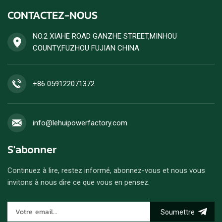
puissance stable et un
acceptée.
CONTACTEZ-NOUS
rendement énergétique
élevé. Les commandes de
groupes électrogènes diesel
NO.2 XIAHE ROAD GANZHE STREET,MINHOU
sont acceptées.
COUNTY,FUZHOU FUJIAN CHINA
+86 059122071372
info@lehuipowerfactory.com
S'abonner
Continuez à lire, restez informé, abonnez-vous et nous vous
invitons à nous dire ce que vous en pensez.
Soumettre