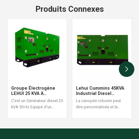
Produits Connexes
Groupe Électrogène
Lehui Cummins 45KVA
LEHUI 25 KVA À
Industrial Diesel
Démarrage
Generator Set 60Hz
C'est un Générateur diesel 25
La canopée robuste peut
Automatique Avec
kVA 50 Hz Equipé d'un
être personnalisée et la
Surveillance À Distance
moteur Cummins 4B3.9-G1, il
conception de la structure
est adapté aux situations
est raisonnable et fiable, une
d'alimentation continue à
commande de générateur
forte charge, avec une
diesel ensemble est
puissance stable et un
acceptée.