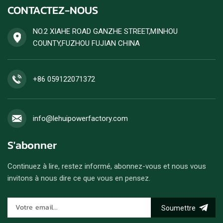
CONTACTEZ-NOUS
rendement énergétique
élevé. Les commandes de
groupes électrogènes diesel
NO.2 XIAHE ROAD GANZHE STREET,MINHOU
sont acceptées.
COUNTY,FUZHOU FUJIAN CHINA
+86 059122071372
info@lehuipowerfactory.com
S'abonner
Continuez à lire, restez informé, abonnez-vous et nous vous
invitons à nous dire ce que vous en pensez.
Soumettre