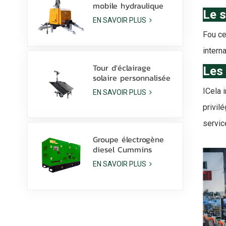
mobile hydraulique
Le s
diesel de 9 m avec
EN SAVOIR PLUS
lampes LED de 350 W
F
ou ce
et lampes aux
halogénures
intern
métalliques de 1 000
W
Tour d'éclairage
Les
solaire personnalisée
avec batterie au
I
Cela 
EN SAVOIR PLUS
Lithium, lampes LED
600W avec dérapage
privil
servic
Groupe électrogène
diesel Cummins
6ZTAA13-G2 de 425
EN SAVOIR PLUS
kVA pour applications
en climat poussiéreux