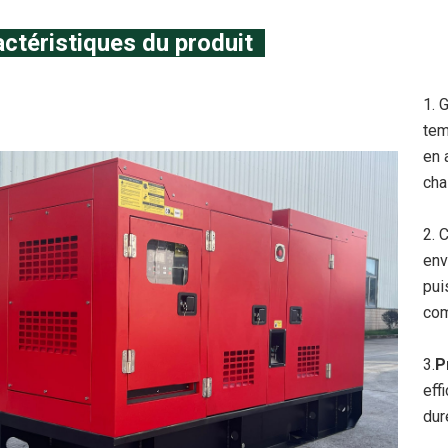
ctéristiques du produit
1. 
tem
en 
cha
2. 
env
pui
com
3.
P
eff
dur