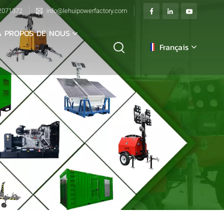
2071372
info@lehuipowerfactory.com
À PROPOS DE NOUS
Français
English
français
Deutsch
italiano
русский
español