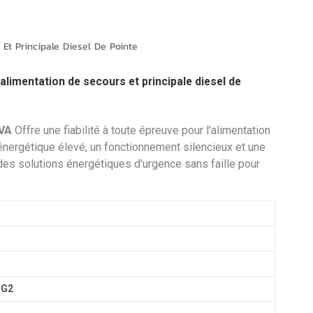
português
العربية
Et Principale Diesel De Pointe
Melayu
limentation de secours et principale diesel de
Indonesia
kVA
Offre une fiabilité à toute épreuve pour l'alimentation
énergétique élevé, un fonctionnement silencieux et une
 des solutions énergétiques d'urgence sans faille pour
-G2