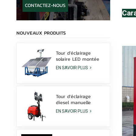
CONTACTEZ-NOUS
Cara
NOUVEAUX PRODUITS
Tour d'éclairage
solaire LED montée
sur patins avec
EN SAVOIR PLUS
lampes LED 400 W et
batterie au lithium à
vendre
Tour d'éclairage
diesel manuelle
compacte et
EN SAVOIR PLUS
économique avec 4
lampes aux
halogénures
métalliques de 1000