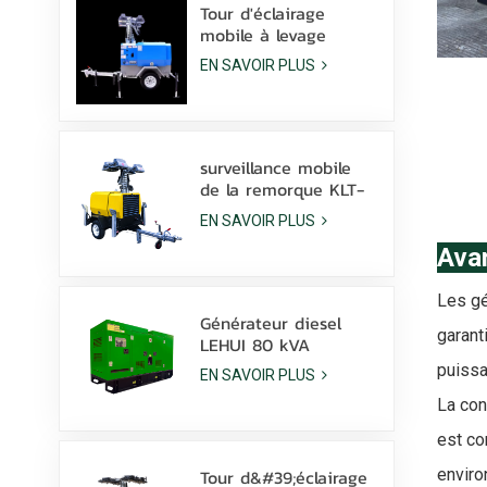
W
Tour d'éclairage
mobile à levage
hydraulique manuel
EN SAVOIR PLUS
de 9 m de hauteur
avec lampe à
halogénures
métalliques LED
surveillance mobile
de la remorque KLT-
10000V de tour
EN SAVOIR PLUS
légère de mât de
10m
Avan
Les gé
Générateur diesel
garant
LEHUI 80 kVA
silencieux, alimenté
puissa
EN SAVOIR PLUS
par un moteur
La con
Cummins 4Bta3.9-G11,
pour l'industrie
est co
minière
enviro
Tour d&#39;éclairage