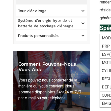
rendem
réside
Tour d'éclairage
généra
Système d'énergie hybride et
batterie de stockage d'énergie
Spéc
Produits personnalisés
MOD
PRP 
ESP
Comment Pouvons-Nous
MOT
Vous Aider
CYL
RÉGU
Vous pouvez nous contacter de la
manière qui vous convient. Nous
DÉPL
sommes disponibles 24h/24 et 7j/7
CONS
par e-mail ou par téléphone.
ÉMI