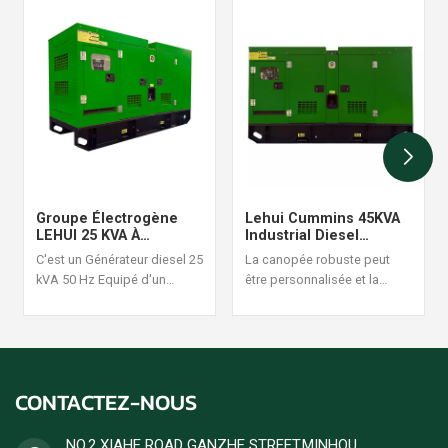
Groupe Électrogène
Lehui Cummins 45KVA
LEHUI 25 KVA À
Industrial Diesel
Démarrage
Generator Set 60Hz
C'est un Générateur diesel 25
La canopée robuste peut
Automatique Avec
kVA 50 Hz Equipé d'un
être personnalisée et la
Surveillance À Distance
moteur Cummins 4B3.9-G1, il
conception de la structure
est adapté aux situations
est raisonnable et fiable, une
d'alimentation continue à
commande de générateur
forte charge, avec une
diesel ensemble est
puissance stable et un
acceptée.
CONTACTEZ-NOUS
rendement énergétique
élevé. Les commandes de
groupes électrogènes diesel
NO.2 XIAHE ROAD GANZHE STREET,MINHOU