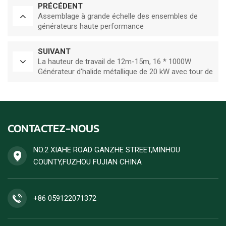
PRÉCÉDENT
Assemblage à grande échelle des ensembles de
générateurs haute performance
SUIVANT
La hauteur de travail de 12m-15m, 16 * 1000W
Générateur d'halide métallique de 20 kW avec tour de
lumière
CONTACTEZ-NOUS
NO.2 XIAHE ROAD GANZHE STREET,MINHOU
COUNTY,FUZHOU FUJIAN CHINA
+86 059122071372