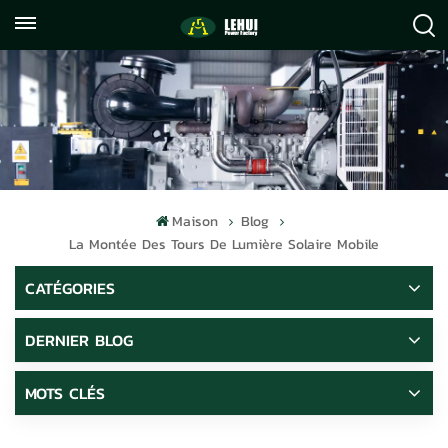
+86
info@lehuipowerfactory.com
059122071372
Maison
Blog
La Montée Des Tours De Lumière Solaire Mobile
CATÉGORIES
DERNIER BLOG
MOTS CLÉS