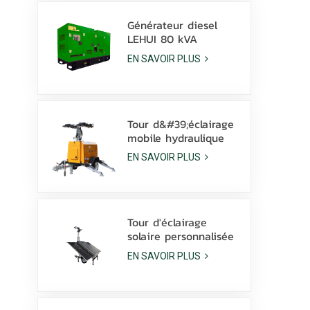
Générateur diesel
LEHUI 80 kVA
silencieux, alimenté
EN SAVOIR PLUS
par un moteur
Cummins 4Bta3.9-G11,
pour l'industrie
minière
Tour d&#39;éclairage
mobile hydraulique
diesel de 9 m avec
EN SAVOIR PLUS
lampes LED de 350 W
et lampes aux
halogénures
métalliques de 1 000
W
Tour d'éclairage
solaire personnalisée
avec batterie au
EN SAVOIR PLUS
Lithium, lampes LED
600W avec dérapage