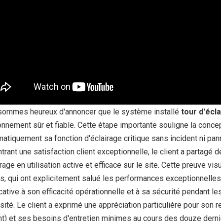
sommes heureux d'annoncer que le système installé
tour d'écl
onnement sûr et fiable.
Cette étape importante souligne la concepti
atiquement sa fonction d'éclairage critique sans incident ni pan
rant une satisfaction client exceptionnelle, le client a partagé 
rage en utilisation active et efficace sur le site.
Cette preuve vis
fs, qui ont explicitement salué les performances exceptionnelles de
icative à son efficacité opérationnelle et à sa sécurité pendant l
sité.
Le client a exprimé une appréciation particulière pour son r
t) et ses besoins d'entretien minimes au cours des douze derni