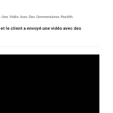
português
العربية
yé Une Vidéo Avec Des Commentaires Positifs
Melayu
 et le client a envoyé une vidéo avec des
Indonesia