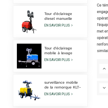
vendre
Ce tém
engage
Tour d'éclairage
diesel manuelle
opérat
compacte et
l'équi
EN SAVOIR PLUS
économique avec 4
met en
lampes aux
halogénures
opérat
métalliques de 1000
renfor
W
Tour d'éclairage
simila
mobile à levage
hydraulique manuel
EN SAVOIR PLUS
de 9 m de hauteur
avec lampe à
halogénures
métalliques LED
surveillance mobile
de la remorque KLT-
10000V de tour
EN SAVOIR PLUS
légère de mât de
10m