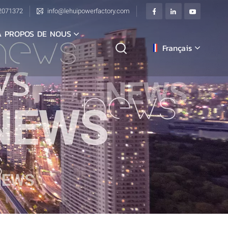
2071372
info@lehuipowerfactory.com
À PROPOS DE NOUS
Français
English
français
Deutsch
italiano
русский
español