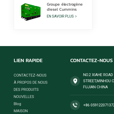
Groupe électrogène
diesel Cummins
6ZTAA13-G2 de 425
EN SAVOIR PLUS
kVA pour applications
en climat poussiéreux
LIEN RAPIDE
CONTACTEZ-NOUS
NO.2 XIAHE ROA
CONTACTEZ-NOUS
STREET,MINHOU 
À PROPOS DE NOUS
FUJIAN CHINA
DES PRODUITS
NOUVELLES
Blog
+86 05912207137
MAISON