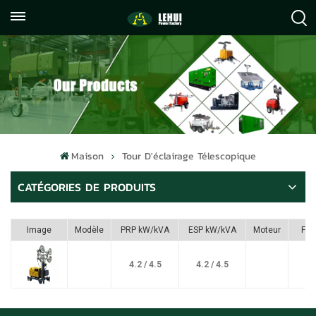
+86
info@lehuipowerfactory.com
059122071372
Maison
Tour D'éclairage Télescopique
CATÉGORIES DE PRODUITS
Image
Modèle
PRP kW/kVA
ESP kW/kVA
Moteur
Ful
4.2 / 4.5
4.2 / 4.5