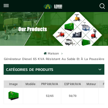
+86
info@lehuipowerfactory.com
059122071372
Maison
Générateur Diesel 65 KVA Résistant Au Sable Et À La Poussière
CATÉGORIES DE PRODUITS
Image
Modèle
PRP kW/kVA
ESP kW/kVA
Moteur
Ful
52/65
56/70