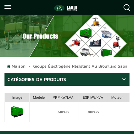
+86
info@lehuipowerfactory.com
059122071372
Maison
Groupe Électrogène Résistant Au Brouillard Salin
CATÉGORIES DE PRODUITS
Image
Modèle
PRP kW/kVA
ESP kW/kVA
Moteur
340/425
380/475