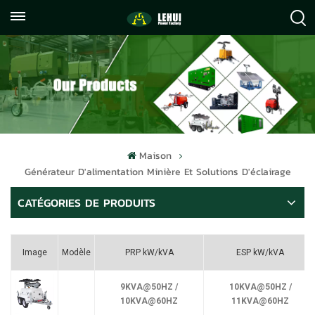
+86
info@lehuipowerfactory.com
059122071372
Maison
Générateur D'alimentation Minière Et Solutions D'éclairage
CATÉGORIES DE PRODUITS
Image
Modèle
PRP kW/kVA
ESP kW/kVA
9KVA@50HZ /
10KVA@50HZ /
10KVA@60HZ
11KVA@60HZ