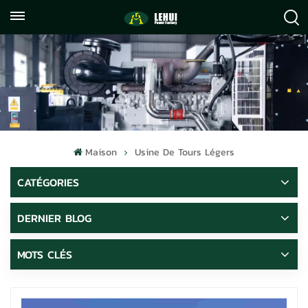
+86
info@lehuipowerfactory.com
059122071372
Maison
Usine De Tours Légers
CATÉGORIES
DERNIER BLOG
MOTS CLÉS