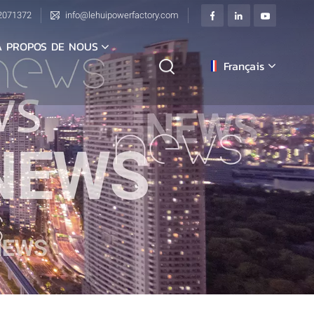
2071372
info@lehuipowerfactory.com
À PROPOS DE NOUS
Français
English
français
Deutsch
italiano
русский
español