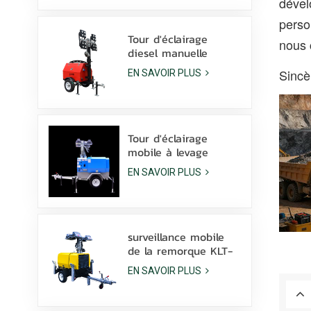
dével
vendre
perso
Tour d'éclairage
nous 
diesel manuelle
compacte et
Sinc
EN SAVOIR PLUS
économique avec 4
lampes aux
halogénures
métalliques de 1000
W
Tour d'éclairage
mobile à levage
hydraulique manuel
EN SAVOIR PLUS
de 9 m de hauteur
avec lampe à
halogénures
métalliques LED
surveillance mobile
de la remorque KLT-
10000V de tour
EN SAVOIR PLUS
légère de mât de
10m