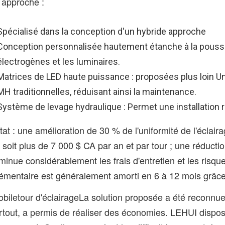
 approche :
Spécialisé dans la conception d'un hybride
approche
Conception personnalisée hautement étanche à la poussiè
électrogènes et les luminaires.
Matrices de LED haute puissance : proposées
plus loin
Un
MH traditionnelles, réduisant ainsi la maintenance.
Système de levage hydraulique : Permet une installation ra
tat : une amélioration de 30 % de l'uniformité de l'éclai
 soit plus de 7 000 $ CA par an et par tour ; une réducti
minue considérablement les frais d'entretien et les risques 
émentaire est généralement amorti en 6 à 12 mois grâce
bile
tour d'éclairage
La solution proposée a été reconnue 
urtout, a permis de réaliser des économies. LEHUI dispo