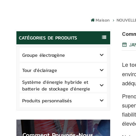
Maison
NOUVELL
Comme
CATÉGORIES DE PRODUITS
JAN
Groupe électrogène
Le
to
Tour d'éclairage
envir
Système d'énergie hybride et
adéqu
batterie de stockage d'énergie
Preno
Produits personnalisés
super
fiabi
élevé
Comment Pouvons-Nous