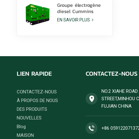
Groupe électrogène
diesel Cummins
6ZTAA13-G2 de 425
EN SAVOIR PLUS
kVA pour applications
en climat poussiéreux
LIEN RAPIDE
CONTACTEZ-NOUS
NO.2 XIAHE ROA
CONTACTEZ-NOUS
STREET,MINHOU 
À PROPOS DE NOUS
FUJIAN CHINA
DES PRODUITS
NOUVELLES
Blog
+86 05912207137
MAISON