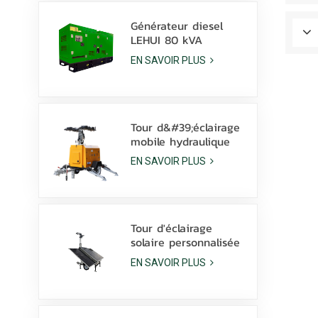
Générateur diesel
LEHUI 80 kVA
silencieux, alimenté
EN SAVOIR PLUS
par un moteur
Cummins 4Bta3.9-G11,
pour l'industrie
minière
Tour d&#39;éclairage
mobile hydraulique
diesel de 9 m avec
EN SAVOIR PLUS
lampes LED de 350 W
et lampes aux
halogénures
métalliques de 1 000
W
Tour d'éclairage
solaire personnalisée
avec batterie au
EN SAVOIR PLUS
Lithium, lampes LED
600W avec dérapage