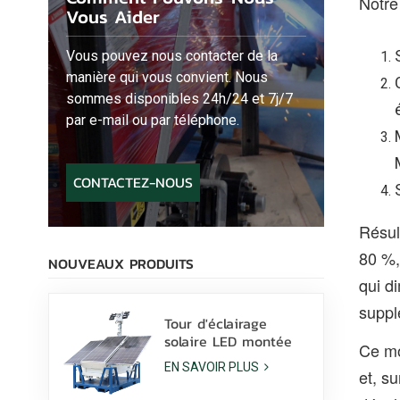
Notre
Vous Aider
Vous pouvez nous contacter de la
manière qui vous convient. Nous
sommes disponibles 24h/24 et 7j/7
par e-mail ou par téléphone.
CONTACTEZ-NOUS
Résul
80 %,
NOUVEAUX PRODUITS
qui di
suppl
Tour d'éclairage
solaire LED montée
Ce mo
sur patins avec
EN SAVOIR PLUS
et, s
lampes LED 400 W et
batterie au lithium à