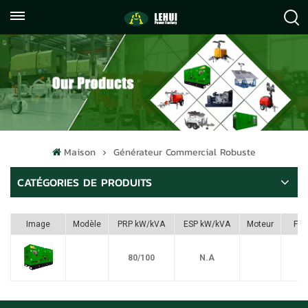
+86
info@lehuipowerfactory.com
059122071372
Maison
Générateur Commercial Robuste
CATÉGORIES DE PRODUITS
Image
Modèle
PRP kW/kVA
ESP kW/kVA
Moteur
Ful
80/100
N.A