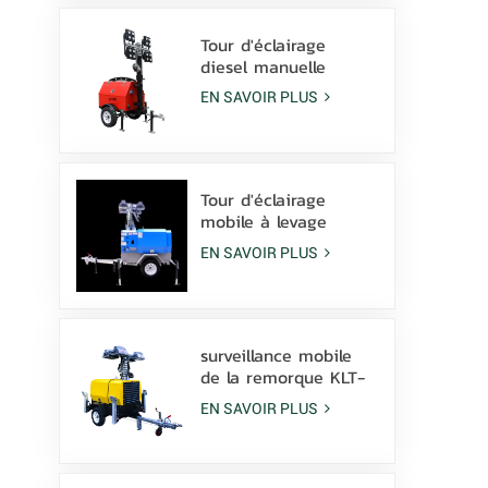
Tour d'éclairage
diesel manuelle
compacte et
EN SAVOIR PLUS
économique avec 4
lampes aux
halogénures
métalliques de 1000
W
Tour d'éclairage
mobile à levage
hydraulique manuel
EN SAVOIR PLUS
de 9 m de hauteur
avec lampe à
halogénures
métalliques LED
surveillance mobile
de la remorque KLT-
10000V de tour
EN SAVOIR PLUS
légère de mât de
10m