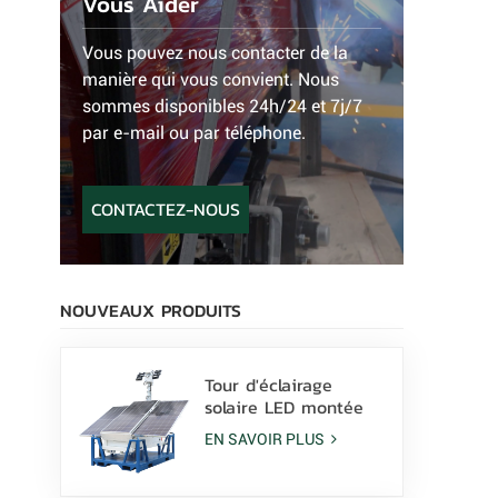
Vous Aider
Vous pouvez nous contacter de la
manière qui vous convient. Nous
sommes disponibles 24h/24 et 7j/7
par e-mail ou par téléphone.
CONTACTEZ-NOUS
NOUVEAUX PRODUITS
Tour d'éclairage
solaire LED montée
sur patins avec
EN SAVOIR PLUS
lampes LED 400 W et
batterie au lithium à
vendre