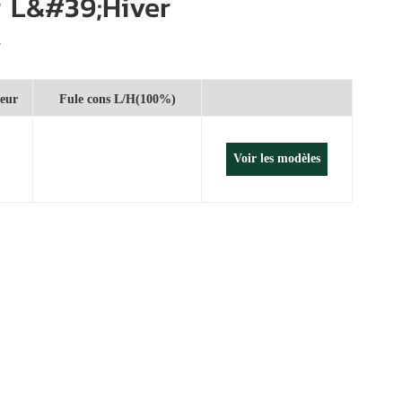
 L&#39;hiver
português
العربية
r
Melayu
eur
Fule cons L/H(100%)
Indonesia
Voir les modèles