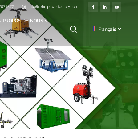
2071372
info@lehuipowerfactory.com
À PROPOS DE NOUS
Français
English
français
Deutsch
italiano
русский
español