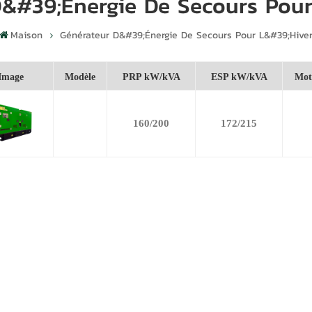
D&#39;énergie De Secours Pour
Maison
Générateur D&#39;énergie De Secours Pour L&#39;hive
Image
Modèle
PRP kW/kVA
ESP kW/kVA
Mot
160/200
172/215