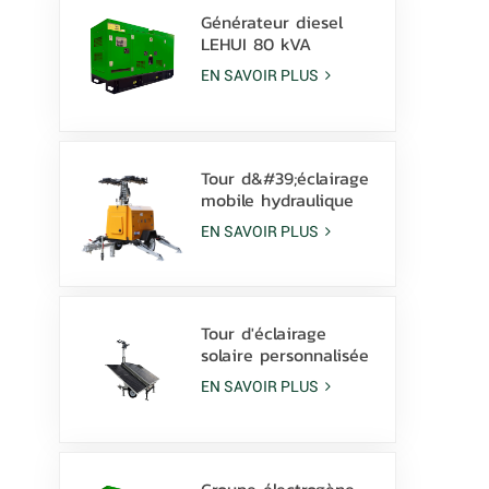
Générateur diesel
LEHUI 80 kVA
silencieux, alimenté
EN SAVOIR PLUS
par un moteur
Cummins 4Bta3.9-G11,
pour l'industrie
minière
Tour d&#39;éclairage
mobile hydraulique
diesel de 9 m avec
EN SAVOIR PLUS
lampes LED de 350 W
et lampes aux
halogénures
métalliques de 1 000
W
Tour d'éclairage
solaire personnalisée
avec batterie au
EN SAVOIR PLUS
Lithium, lampes LED
600W avec dérapage
Groupe électrogène