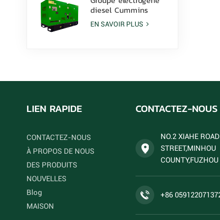
diesel Cummins
6ZTAA13-G2 de 425
EN SAVOIR PLUS
kVA pour applications
en climat poussiéreux
LIEN RAPIDE
CONTACTEZ-NOUS
NO.2 XIAHE ROA
CONTACTEZ-NOUS
STREET,MINHOU
À PROPOS DE NOUS
COUNTY,FUZHOU 
DES PRODUITS
NOUVELLES
Blog
+86 05912207137
MAISON