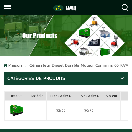
+86
info@lehuipowerfactory.com
059122071372
Maison
Générateur Diesel Durable Moteur Cummins 65 KVA
CATÉGORIES DE PRODUITS
Image
Modèle
PRP kW/kVA
ESP kW/kVA
Moteur
Ful
52/65
56/70