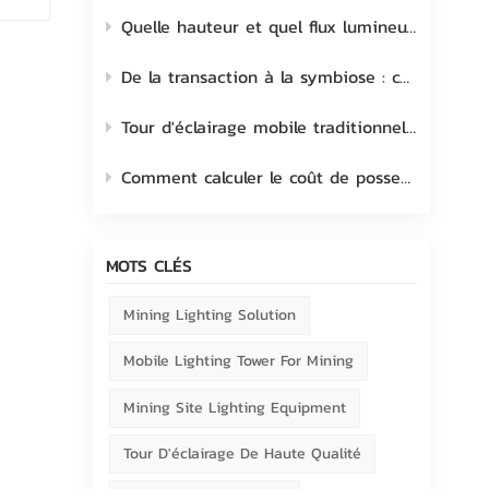
Quelle hauteur et quel flux lumineux choisir pour une tour d'éclairage mobile ?
De la transaction à la symbiose : comment cultiver et renforcer le lien avec le client
Tour d'éclairage mobile traditionnelle à halogénures métalliques vs LED
Comment calculer le coût de possession d'une tour d'éclairage mobile ?
MOTS CLÉS
Mining Lighting Solution
Mobile Lighting Tower For Mining
Mining Site Lighting Equipment
Tour D'éclairage De Haute Qualité