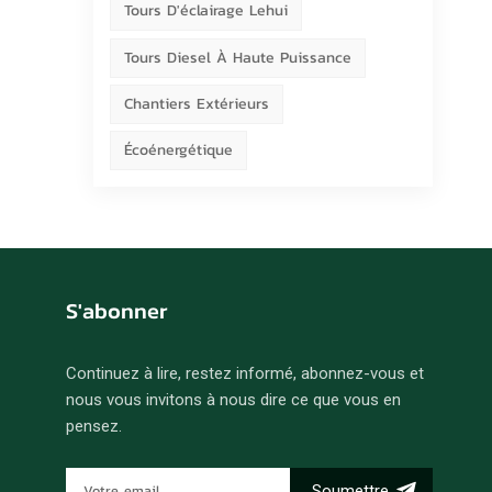
Tours D'éclairage Lehui
Tours Diesel À Haute Puissance
Chantiers Extérieurs
Écoénergétique
S'abonner
Continuez à lire, restez informé, abonnez-vous et
nous vous invitons à nous dire ce que vous en
pensez.
Soumettre