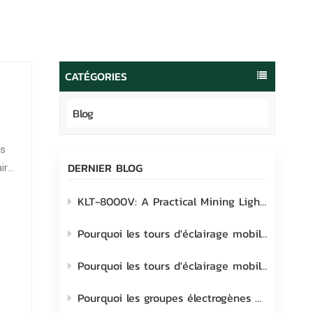
português
العربية
Melayu
CATÉGORIES
Indonesia
Blog
és
DERNIER BLOG
ire
 des
KLT-8000V: A Practical Mining Lighting Solution Built for Real-World Site Challenges
Pourquoi les tours d'éclairage mobiles Lehui sont le choix idéal pour les chantiers industriels
Pourquoi les tours d'éclairage mobiles transforment les chantiers extérieurs modernes
Pourquoi les groupes électrogènes mobiles pour tours d'éclairage sont-ils à prendre en considération ?