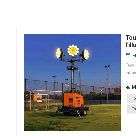
Tou
l'il
F
Tour 
infi
ou mo
M
nuits
To
To