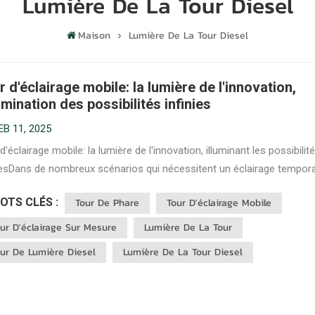
Lumière De La Tour Diesel
Maison
Lumière De La Tour Diesel
r d'éclairage mobile: la lumière de l'innovation,
lumination des possibilités infinies
EB 11, 2025
d'éclairage mobile: la lumière de l'innovation, illuminant les possibilit
niesDans de nombreux scénarios qui nécessitent un éclairage tempora
bile, de la ruée de jour et de nuit sur les chantiers de construction,
OTS CLÉS :
Tour De Phare
Tour D'éclairage Mobile
 éblouissantes lors d'événements à grande échelle en plein...
ur D'éclairage Sur Mesure
Lumière De La Tour
ur De Lumière Diesel
Lumière De La Tour Diesel