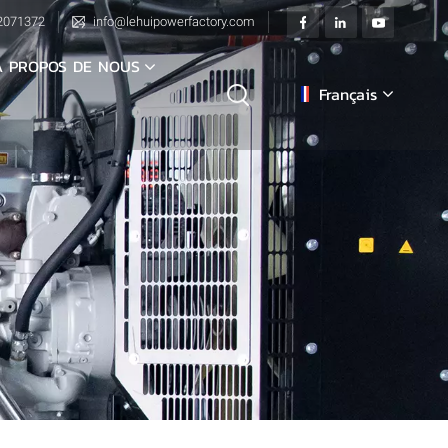
2071372
info@lehuipowerfactory.com
À PROPOS DE NOUS
Français
English
français
Deutsch
italiano
русский
español