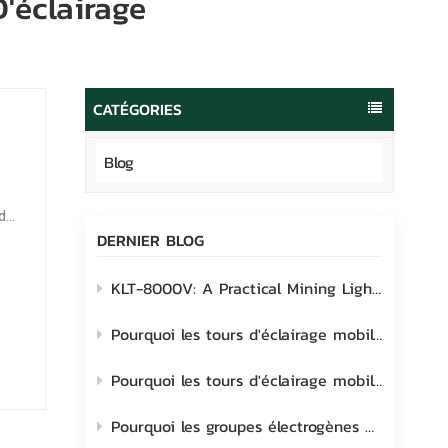
'éclairage
português
العربية
Melayu
CATÉGORIES
Indonesia
Blog
 de
DERNIER BLOG
KLT-8000V: A Practical Mining Lighting Solution Built for Real-World Site Challenges
Pourquoi les tours d'éclairage mobiles Lehui sont le choix idéal pour les chantiers industriels
Pourquoi les tours d'éclairage mobiles transforment les chantiers extérieurs modernes
Pourquoi les groupes électrogènes mobiles pour tours d'éclairage sont-ils à prendre en considération ?