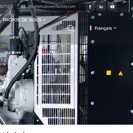
2071372
info@lehuipowerfactory.com
À PROPOS DE NOUS
Français
English
français
Deutsch
italiano
русский
español