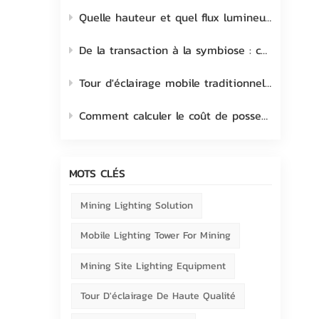
Quelle hauteur et quel flux lumineux choisir pour une tour d'éclairage mobile ?
De la transaction à la symbiose : comment cultiver et renforcer le lien avec le client
Tour d'éclairage mobile traditionnelle à halogénures métalliques vs LED
Comment calculer le coût de possession d'une tour d'éclairage mobile ?
MOTS CLÉS
Mining Lighting Solution
Mobile Lighting Tower For Mining
Mining Site Lighting Equipment
Tour D'éclairage De Haute Qualité