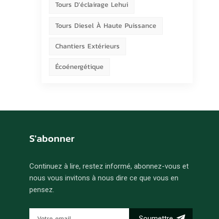
Tours D'éclairage Lehui
Tours Diesel À Haute Puissance
Chantiers Extérieurs
Écoénergétique
S'abonner
Continuez à lire, restez informé, abonnez-vous et
nous vous invitons à nous dire ce que vous en
pensez.
Soumettre