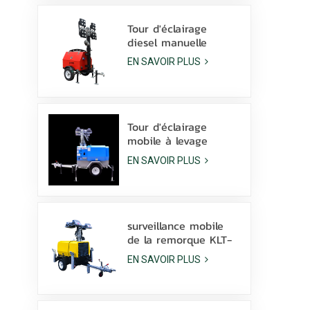
Tour d'éclairage
diesel manuelle
compacte et
EN SAVOIR PLUS
économique avec 4
lampes aux
halogénures
métalliques de 1000
W
Tour d'éclairage
mobile à levage
hydraulique manuel
EN SAVOIR PLUS
de 9 m de hauteur
avec lampe à
halogénures
métalliques LED
surveillance mobile
de la remorque KLT-
10000V de tour
EN SAVOIR PLUS
légère de mât de
10m