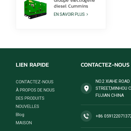
diesel Cummins
6ZTAA13-G2 de 425
EN SAVOIR PLUS
kVA pour applications
en climat poussiéreux
LIEN RAPIDE
CONTACTEZ-NOUS
NO.2 XIAHE ROA
CONTACTEZ-NOUS
STREET,MINHOU 
À PROPOS DE NOUS
FUJIAN CHINA
DES PRODUITS
NOUVELLES
Blog
+86 05912207137
MAISON