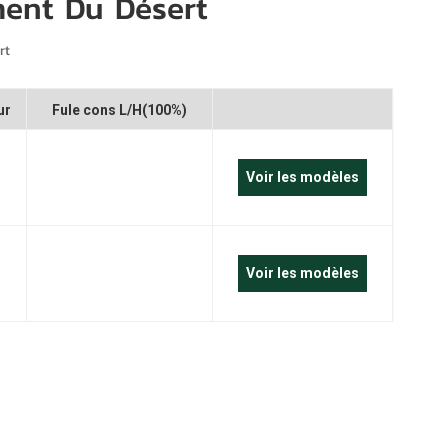
ment Du Désert
português
العربية
rt
Melayu
ur
Fule cons L/H(100%)
Indonesia
Voir les modèles
Voir les modèles