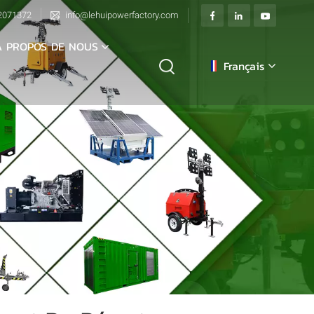
2071372
info@lehuipowerfactory.com
À PROPOS DE NOUS
Français
English
français
Deutsch
italiano
русский
español