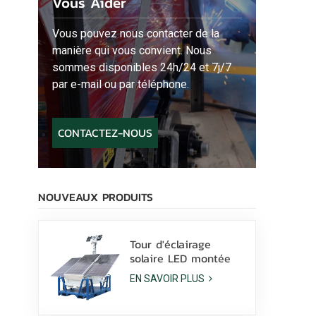
Vous Aider
Vous pouvez nous contacter de la
manière qui vous convient. Nous
sommes disponibles 24h/24 et 7j/7
par e-mail ou par téléphone.
CONTACTEZ-NOUS
NOUVEAUX PRODUITS
Tour d'éclairage
solaire LED montée
sur patins avec
EN SAVOIR PLUS
lampes LED 400 W et
batterie au lithium à
vendre