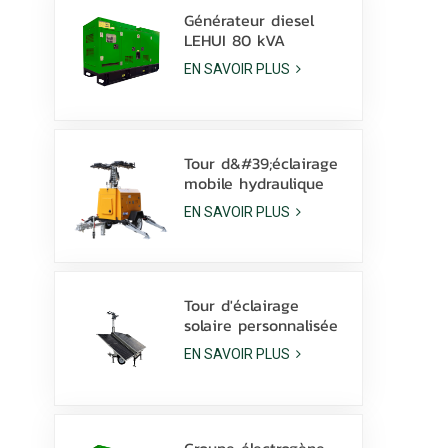
Générateur diesel
LEHUI 80 kVA
silencieux, alimenté
EN SAVOIR PLUS
par un moteur
Cummins 4Bta3.9-G11,
pour l'industrie
minière
Tour d&#39;éclairage
mobile hydraulique
diesel de 9 m avec
EN SAVOIR PLUS
lampes LED de 350 W
et lampes aux
halogénures
métalliques de 1 000
W
Tour d'éclairage
solaire personnalisée
avec batterie au
EN SAVOIR PLUS
Lithium, lampes LED
600W avec dérapage
Groupe électrogène