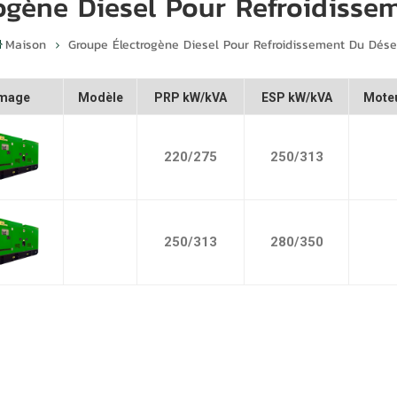
ogène Diesel Pour Refroidisse
Maison
Groupe Électrogène Diesel Pour Refroidissement Du Dése
Image
Modèle
PRP kW/kVA
ESP kW/kVA
Mote
220/275
250/313
250/313
280/350