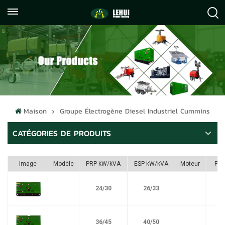
+86
info@lehuipowerfactory.com
059122071372
Maison
Groupe Électrogène Diesel Industriel Cummins
CATÉGORIES DE PRODUITS
Image
Modèle
PRP kW/kVA
ESP kW/kVA
Moteur
Ful
24/30
26/33
36/45
40/50