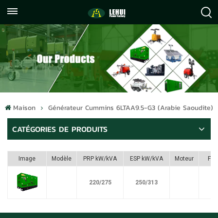
+86
info@lehuipowerfactory.com
059122071372
Maison
Générateur Cummins 6LTAA9.5-G3 (Arabie Saoudite)
CATÉGORIES DE PRODUITS
Image
Modèle
PRP kW/kVA
ESP kW/kVA
Moteur
Ful
220/275
250/313